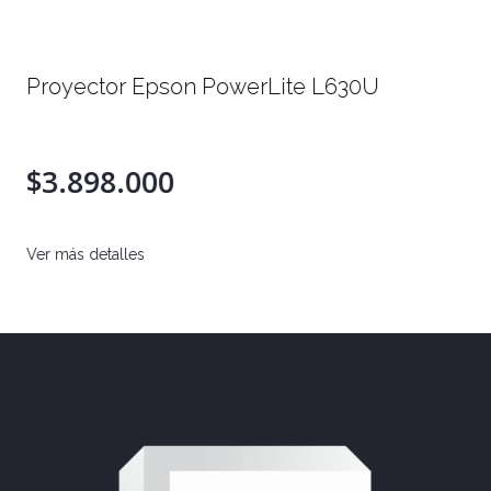
Lite L630U
Proyector Portatil EpiqVisi
Android TV
$789.000
Ver más detalles