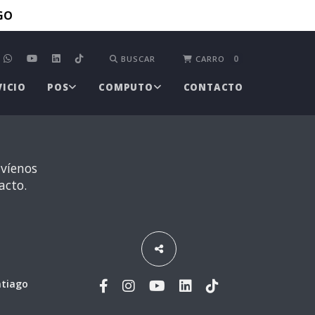
TGO
0
BUSCAR
CARRO
VICIO
POS
COMPUTO
CONTACTO
nvíenos
acto.
ntiago