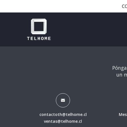
C
Póngas
un m
contactoth@telhome.cl
Mes
ventas@telhome.cl