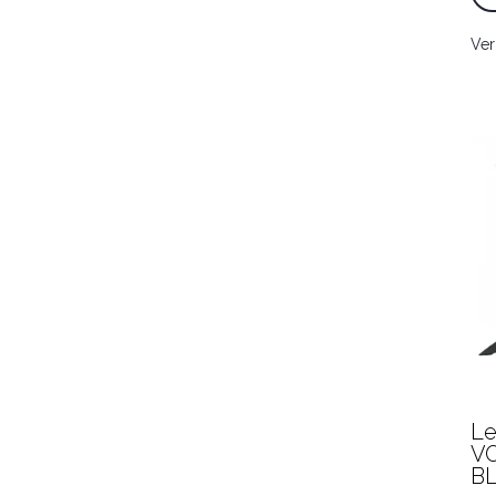
Ver
Le
V
BL