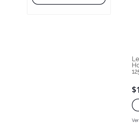
Le
Ho
12
$
Ver