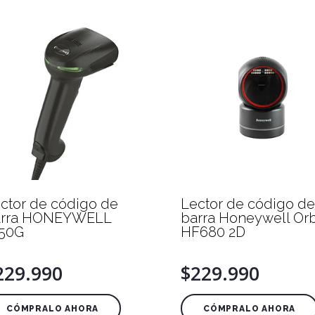
ctor de código de
Lector de código de
arra HONEYWELL
barra Honeywell Orb
50G
HF680 2D
229.990
$229.990
CÓMPRALO AHORA
CÓMPRALO AHORA