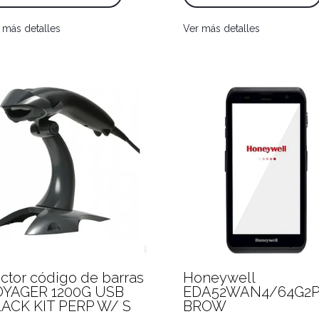
 más detalles
Ver más detalles
ctor código de barras
Honeywell
OYAGER 1200G USB
EDA52WAN4/64G2P
ACK KIT PERP W/ S
BROW