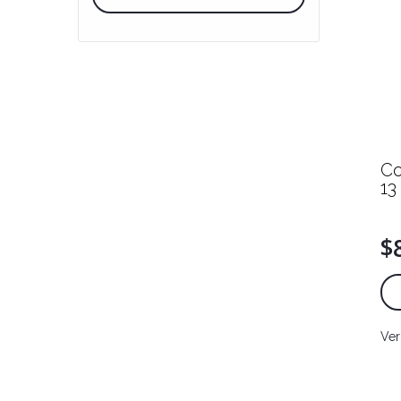
C
13
$
Ver