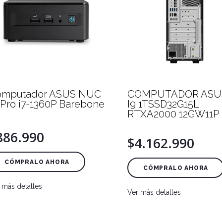
omputador ASUS NUC
COMPUTADOR ASU
 Pro i7-1360P Barebone
I9 1TSSD32G15L
RTXA2000 12GW11P
886.990
$4.162.990
CÓMPRALO AHORA
CÓMPRALO AHORA
 más detalles
Ver más detalles