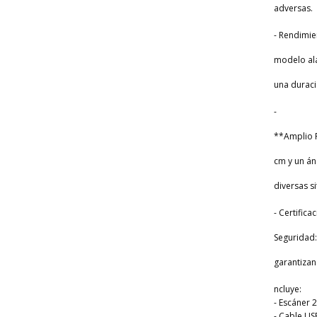
adversas.
- Rendimie
modelo alá
una duraci
-
**Amplio R
cm y un án
diversas s
- Certifica
Seguridad:
garantizan
ncluye:
- Escáner
- Cable U