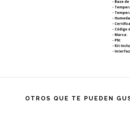
- Base de
- Temper
- Temper
- Humedad
- Certifi
- Código 
- Marca:
- PN:
- Kit Incl
- Interfaz
OTROS QUE TE PUEDEN GU