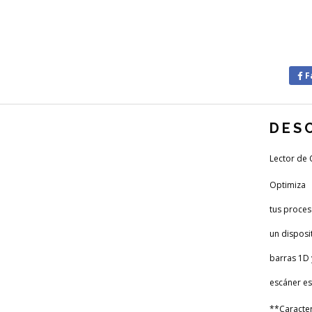
F
DES
Lector de
Optimiza
tus proces
un disposit
barras 1D 
escáner es
**Caracter