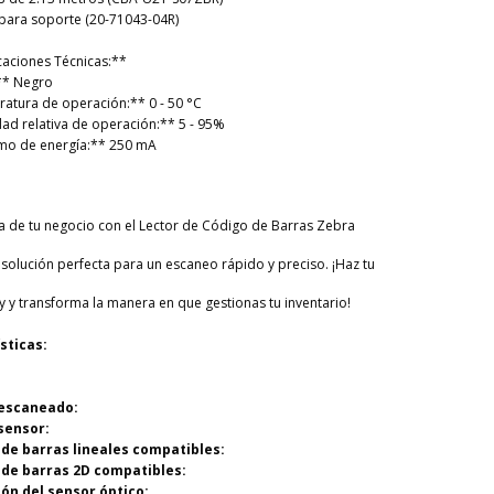
 para soporte (20-71043-04R)
caciones Técnicas:**
** Negro
atura de operación:** 0 - 50 °C
d relativa de operación:** 5 - 95%
mo de energía:** 250 mA
cia de tu negocio con el Lector de Código de Barras Zebra
 solución perfecta para un escaneo rápido y preciso. ¡Haz tu
 y transforma la manera en que gestionas tu inventario!
sticas:
 escaneado:
 sensor:
 de barras lineales compatibles:
 de barras 2D compatibles:
ión del sensor óptico: