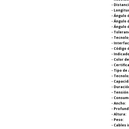
- Distanc
- Longitu
- Ángulo 
- Ángulo 
- Ángulo 
- Toleran
- Tecnolo
- Interfa
- Código 
- Indicad
- Color d
- Certific
- Tipo de
- Tecnolo
- Capacid
- Duració
- Tensión
- Consum
- Ancho:
- Profund
- Altura:
- Peso:
- Cables 