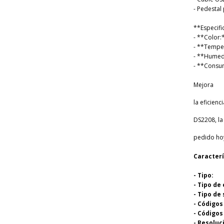
- Pedestal
**Especifi
- **Color:
- **Temper
- **Humeda
- **Consu
Mejora
la eficien
DS2208, la
pedido hoy
Caracterí
- Tipo:
- Tipo de
- Tipo de
- Códigos
- Códigos
- Resoluc