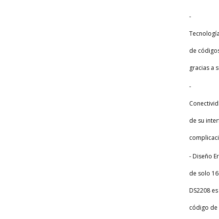
-
Tecnologí
de código
gracias a s
-
Conectivid
de su inte
complicac
- Diseño 
de solo 16
DS2208 es
código de 