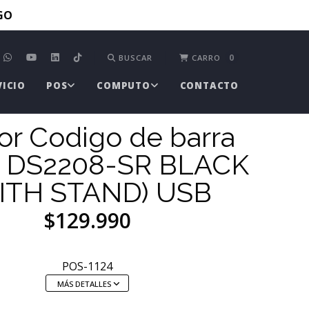
TGO
0
BUSCAR
CARRO
VICIO
POS
COMPUTO
CONTACTO
or Codigo de barra
a DS2208-SR BLACK
ITH STAND) USB
$129.990
POS-1124
MÁS DETALLES