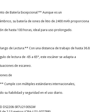
nto de Batería Excepcional:** Aunque es un
mbrico, su batería de iones de litio de 2400 mAh proporciona
ón de hasta 100 horas, ideal para uso prolongado.
ango de Lectura:** Con una distancia de trabajo de hasta 36.8
gulo de lectura de -65 a 65°, este escáner se adapta a
ituaciones de escaneo.
ciones de
** Cumple con múltiples estándares internacionales,
do su fiabilidad y seguridad en el uso diario.
 2D DS2208-SR7U2100SGW
SB de 2.13 metros (CBA-U21-S07ZBR)