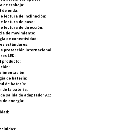
ia de trabajo:
d de onda:
de lectura de inclinación:
de lectura de paso:
de lectura de dirección:
cia de movimiento:
gía de conectividad:
ces estándares:
de protección internacional:
ores LED:
el producto:
ación:
 alimentación:
gía de batería:
ad de batería:
n de la batería:
 de salida de adaptador AC:
o de energía:
idad:
incluidos: