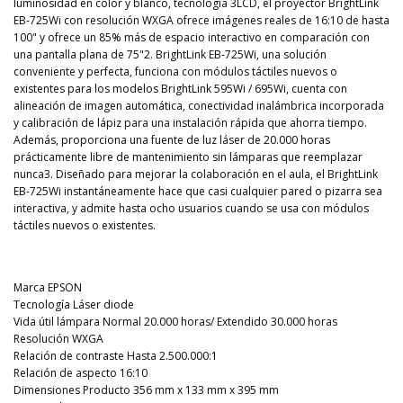
luminosidad en color y blanco, tecnología 3LCD, el proyector BrightLink
EB-725Wi con resolución WXGA ofrece imágenes reales de 16:10 de hasta
100" y ofrece un 85% más de espacio interactivo en comparación con
una pantalla plana de 75"2. BrightLink EB-725Wi, una solución
conveniente y perfecta, funciona con módulos táctiles nuevos o
existentes para los modelos BrightLink 595Wi / 695Wi, cuenta con
alineación de imagen automática, conectividad inalámbrica incorporada
y calibración de lápiz para una instalación rápida que ahorra tiempo.
Además, proporciona una fuente de luz láser de 20.000 horas
prácticamente libre de mantenimiento sin lámparas que reemplazar
nunca3. Diseñado para mejorar la colaboración en el aula, el BrightLink
EB-725Wi instantáneamente hace que casi cualquier pared o pizarra sea
interactiva, y admite hasta ocho usuarios cuando se usa con módulos
táctiles nuevos o existentes.
Marca EPSON
Tecnología Láser diode
Vida útil lámpara Normal 20.000 horas/ Extendido 30.000 horas
Resolución WXGA
Relación de contraste Hasta 2.500.000:1
Relación de aspecto 16:10
Dimensiones Producto 356 mm x 133 mm x 395 mm