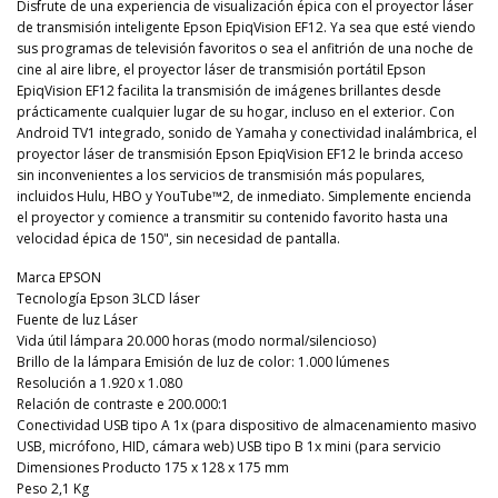
Disfrute de una experiencia de visualización épica con el proyector láser
de transmisión inteligente Epson EpiqVision EF12. Ya sea que esté viendo
sus programas de televisión favoritos o sea el anfitrión de una noche de
cine al aire libre, el proyector láser de transmisión portátil Epson
EpiqVision EF12 facilita la transmisión de imágenes brillantes desde
prácticamente cualquier lugar de su hogar, incluso en el exterior. Con
Android TV1 integrado, sonido de Yamaha y conectividad inalámbrica, el
proyector láser de transmisión Epson EpiqVision EF12 le brinda acceso
sin inconvenientes a los servicios de transmisión más populares,
incluidos Hulu, HBO y YouTube™2, de inmediato. Simplemente encienda
el proyector y comience a transmitir su contenido favorito hasta una
velocidad épica de 150", sin necesidad de pantalla.
Marca EPSON
Tecnología Epson 3LCD láser
Fuente de luz Láser
Vida útil lámpara 20.000 horas (modo normal/silencioso)
Brillo de la lámpara Emisión de luz de color: 1.000 lúmenes
Resolución a 1.920 x 1.080
Relación de contraste e 200.000:1
Conectividad USB tipo A 1x (para dispositivo de almacenamiento masivo
USB, micrófono, HID, cámara web) USB tipo B 1x mini (para servicio
Dimensiones Producto 175 x 128 x 175 mm
Peso 2,1 Kg