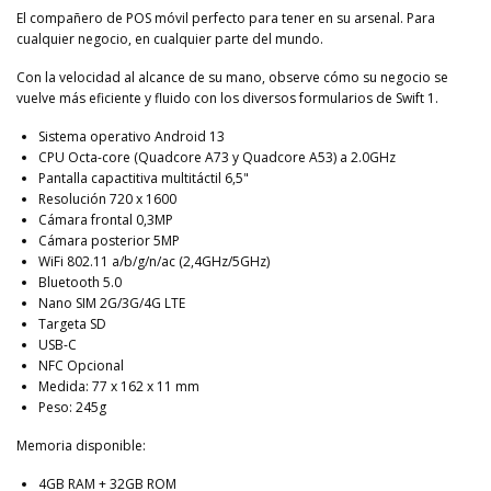
El compañero de POS móvil perfecto para tener en su arsenal. Para
cualquier negocio, en cualquier parte del mundo.
Con la velocidad al alcance de su mano, observe cómo su negocio se
vuelve más eficiente y fluido con los diversos formularios de Swift 1.
Sistema operativo Android 13
CPU Octa-core (Quadcore A73 y Quadcore A53) a 2.0GHz
Pantalla capactitiva multitáctil 6,5"
Resolución 720 x 1600
Cámara frontal 0,3MP
Cámara posterior 5MP
WiFi 802.11 a/b/g/n/ac (2,4GHz/5GHz)
Bluetooth 5.0
Nano SIM 2G/3G/4G LTE
Targeta SD
USB-C
NFC Opcional
Medida: 77 x 162 x 11 mm
Peso: 245g
Memoria disponible:
4GB RAM + 32GB ROM