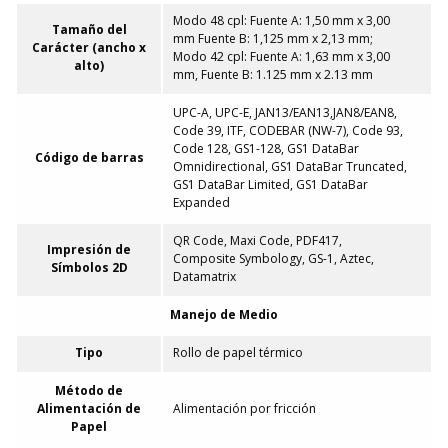
Modo 48 cpl: Fuente A: 1,50 mm x 3,00
Tamaño del
mm Fuente B: 1,125 mm x 2,13 mm;
Carácter (ancho x
Modo 42 cpl: Fuente A: 1,63 mm x 3,00
alto)
mm, Fuente B: 1.125 mm x 2.13 mm
UPC-A, UPC-E, JAN13/EAN13,JAN8/EAN8,
Code 39, ITF, CODEBAR (NW-7), Code 93,
Code 128, GS1-128, GS1 DataBar
Código de barras
Omnidirectional, GS1 DataBar Truncated,
GS1 DataBar Limited, GS1 DataBar
Expanded
QR Code, Maxi Code, PDF417,
Impresión de
Composite Symbology, GS-1, Aztec,
Símbolos 2D
Datamatrix
Manejo de Medio
Tipo
Rollo de papel térmico
Método de
Alimentación de
Alimentación por fricción
Papel