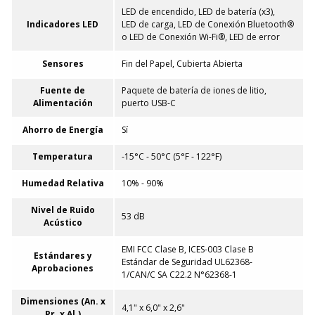
LED de encendido, LED de batería (x3),
Indicadores LED
LED de carga, LED de Conexión Bluetooth®
o LED de Conexión Wi-Fi®, LED de error
Sensores
Fin del Papel, Cubierta Abierta
Fuente de
Paquete de batería de iones de litio,
Alimentación
puerto USB-C
Ahorro de Energía
Sí
Temperatura
-15°C - 50°C (5°F - 122°F)
Humedad Relativa
10% - 90%
Nivel de Ruido
53 dB
Acústico
EMI FCC Clase B, ICES-003 Clase B
Estándares y
Estándar de Seguridad UL62368-
Aprobaciones
1/CAN/C SA C22.2 N°62368-1
Dimensiones (An. x
4,1" x 6,0" x 2,6"
Pr. x Al.)