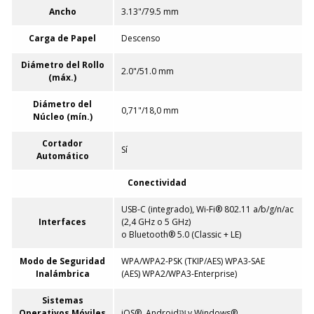
Ancho
3.13"/79.5 mm
Carga de Papel
Descenso
Diámetro del Rollo
2.0"/51.0 mm
(máx.)
Diámetro del
0,71"/18,0 mm
Núcleo (mín.)
Cortador
Sí
Automático
Conectividad
USB-C (integrado), Wi-Fi® 802.11 a/b/g/n/ac
Interfaces
(2,4 GHz o 5 GHz)
o Bluetooth® 5.0 (Classic + LE)
Modo de Seguridad
WPA/WPA2-PSK (TKIP/AES) WPA3-SAE
Inalámbrica
(AES) WPA2/WPA3-Enterprise)
Sistemas
Operativos Móviles
iOS®, Androidᵀᴹ y Windows®