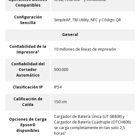
Compatibles
Configuración
SimpleAP, TM Utility, NFC y Código QR
Sencilla
General
Confiabilidad de la
10 millones de líneas de impresión
Impresora³
Confiabilidad del
Cortador
500.000
Automático
Clasificación IP
IP54
Calificación de
150 cm
Caída
Cargador de Batería Única (UT-SB80II) y
Opciones de Carga
Cargador de Batería Cuádruple (OTCH80II);
Epson®
se carga completamente en tan solo 2,5
disponibles
horas²