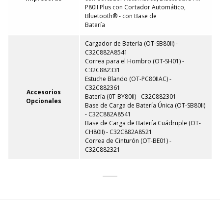
P80II Plus con Cortador Automático,
Bluetooth® - con Base de
Batería
Cargador de Batería (OT-SB80II) -
C32C882A8541
Correa para el Hombro (OT-SH01) -
C32C882331
Estuche Blando (OT-PC80IIAC) -
C32C882361
Accesorios
Batería (0T-BY80II) - C32C882301
Opcionales
Base de Carga de Batería Única (OT-SB80II)
- C32C882A8541
Base de Carga de Batería Cuádruple (OT-
CH80II) - C32C882A8521
Correa de Cinturón (OT-BE01) -
C32C882321