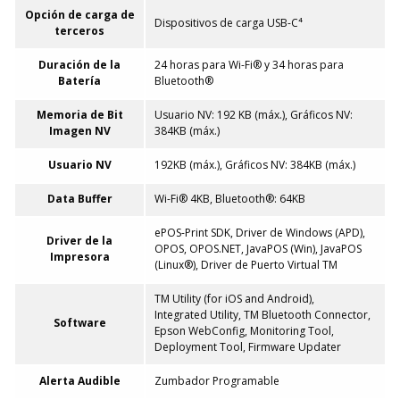
Opción de carga de
Dispositivos de carga USB-C⁴
terceros
Duración de la
24 horas para Wi-Fi® y 34 horas para
Batería
Bluetooth®
Memoria de Bit
Usuario NV: 192 KB (máx.), Gráficos NV:
Imagen NV
384KB (máx.)
Usuario NV
192KB (máx.), Gráficos NV: 384KB (máx.)
Data Buffer
Wi-Fi® 4KB, Bluetooth®: 64KB
ePOS-Print SDK, Driver de Windows (APD),
Driver de la
OPOS, OPOS.NET, JavaPOS (Win), JavaPOS
Impresora
(Linux®), Driver de Puerto Virtual TM
TM Utility (for iOS and Android),
Integrated Utility, TM Bluetooth Connector,
Software
Epson WebConfig, Monitoring Tool,
Deployment Tool, Firmware Updater
Alerta Audible
Zumbador Programable