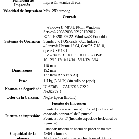
Tecnología de
Impresión térmica directa
Impresión:
Velocidad de Impresión:
Máx. 250 mm/seg
General:
– Windows® 7/8/8.1/10/11, Windows
Server® 2008/2008 R2/ 2012/2012
R2/2016/2019/2022, Windows® Embedded
Sistemas de Operación:
Standard 7/ POSReady 7/8.1 Industry
– Linux® Ubuntu 18.04, CentOS 7 1810,
openSUSE 13.1
– Mac® OS X 10.10.5/10.11, macOS®
10.12/10.13/10.14/10.15/11/12/13/14
140 mm
Dimensiones:
192 mm
137 mm (An x Pr x Al)
Peso:
1.5 kg (3.31 lb) (sin rollo de papel)
UL62368-1, CAN/CSA C22.2
Normas de Seguridad:
No.62368-1
Color de la Carcasa:
Negro Epson (EBCK)
Fuentes de Impresión:
Fuente A (predeterminada): 12 x 24 (incluido el
espaciado horizontal de 2 puntos)
Fuentes de impresión:
Fuente B: 9 x 17 (incluido espaciado horizontal de
2 puntos)
Estándar: modelo de ancho de papel de 80 mm,
Capacidad de la
48/64 columnas
columna:
Modo de 42 columnas: ancho de papel 80 mm,