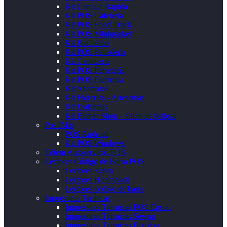
Kit Comida Rapida
Kit POS Cafetería
Kit POS Food Truck
Kit POS Minimarket
Kit Botillerias
Kit POS Panadería
Kit Carniceria
Kit POS Ferretería
Kit POS Farmacia
Kit Abarrotes
Kit Florerias - Artesanias
Kit Dulcerias
Kit Barber Shop - Salon de belleza
Pos IMin
POS Android
Kit POS Windows
Tótem Autoservicio POS
Lectores Código de Barra POS
Lectores Zebra
Lectores Honeywell
Lectores codigo de barra
Impresoras Termicas
Impresoras Térmicas POS Epson
Impresoras Térmicas Sewoo
Impresoras Térmicas Bixolon