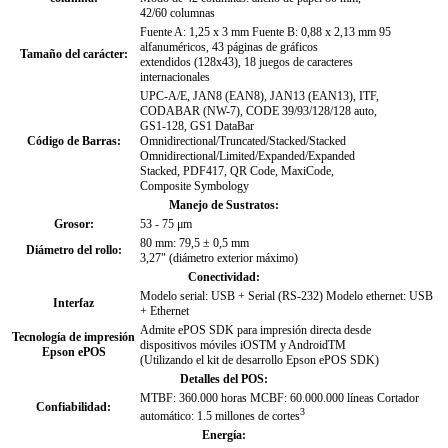
42/60 columnas
Fuente A: 1,25 x 3 mm Fuente B: 0,88 x 2,13 mm 95
alfanuméricos, 43 páginas de gráficos
Tamaño del carácter:
extendidos (128x43), 18 juegos de caracteres
internacionales
UPC-A/E, JAN8 (EAN8), JAN13 (EAN13), ITF,
CODABAR (NW-7), CODE 39/93/128/128 auto,
GS1-128, GS1 DataBar
Código de Barras:
Omnidirectional/Truncated/Stacked/Stacked
Omnidirectional/Limited/Expanded/Expanded
Stacked, PDF417, QR Code, MaxiCode,
Composite Symbology
Manejo de Sustratos:
Grosor:
53 - 75 μm
80 mm: 79,5 ± 0,5 mm
Diámetro del rollo:
3,27" (diámetro exterior máximo)
Conectividad:
Modelo serial: USB + Serial (RS-232) Modelo ethernet: USB
Interfaz
+ Ethernet
Admite ePOS SDK para impresión directa desde
Tecnología de impresión
dispositivos móviles iOSTM y AndroidTM
Epson ePOS
(Utilizando el kit de desarrollo Epson ePOS SDK)
Detalles del POS:
MTBF: 360.000 horas MCBF: 60.000.000 líneas Cortador
Confiabilidad:
3
automático: 1.5 millones de cortes
Energía: