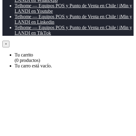
LANDI en WhatsApp
Telhome — Equipos POS y Punto de Venta en Chile | iMin y
LANDI en Youtube
Telhome — Equipos POS y Punto de Venta en Chile | iMin y
LANDI en Linkedin
Telhome — Equipos POS y Punto de Venta en Chile | iMin y
LANDI en TikTok
×
Tu carrito
(0 productos)
Tu carro está vacío.