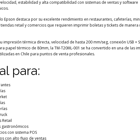
velocidad, estabilidad y alta compatibilidad con sistemas de ventas y software
icos.
o Epson destaca por su excelente rendimiento en restaurantes, cafeterías, min
s, tiendas retail y comercios que requieren imprimir boletas y tickets de manera
su impresión térmica directa, velocidad de hasta 200 mm/seg, conexión USB + Se
ra papel térmico de 80mm, la TM-T20IIIL-001 se ha convertido en una de las i
ilizadas en Chile para puntos de venta profesionales.
al para:
rantes
ías
rket
rías
rías
ruck
 Retail
s gastronómicos
ios con sistema POS
s con alto flujo de ventas