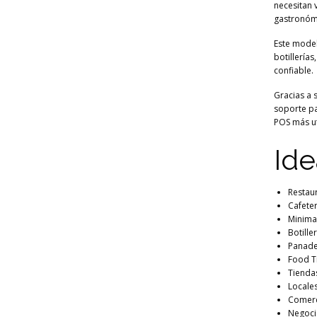
necesitan 
gastronóm
Este model
botillería
confiable.
Gracias a 
soporte pa
POS más ut
Ide
Restau
Cafeter
Minima
Botille
Panade
Food T
Tiendas
Locale
Comerc
Negocio