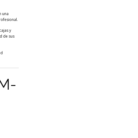
n una
ofesional.
cajas y
d de sus
ad
TM-