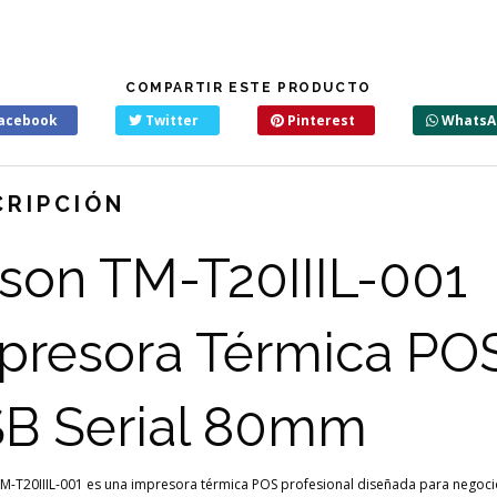
COMPARTIR ESTE PRODUCTO
acebook
Twitter
Pinterest
WhatsA
CRIPCIÓN
son TM-T20IIIL-001
presora Térmica PO
B Serial 80mm
M-T20IIIL-001 es una impresora térmica POS profesional diseñada para negoc