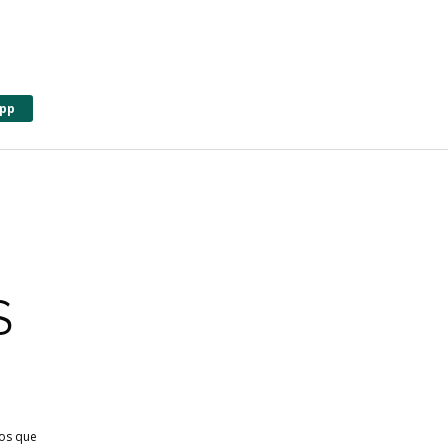
pp
S
ios que