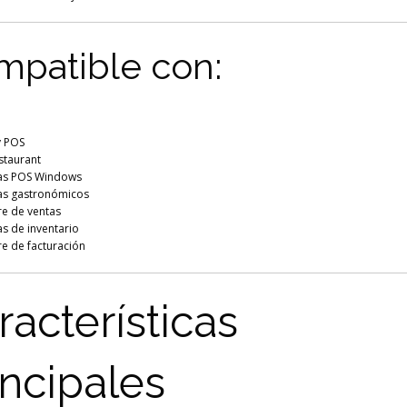
patible con:
y POS
staurant
as POS Windows
as gastronómicos
re de ventas
s de inventario
re de facturación
racterísticas
incipales