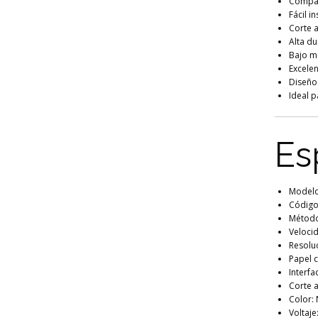
Compat
Fácil i
Corte a
Alta d
Bajo m
Excele
Diseño
Ideal p
Es
Modelo
Código
Método
Veloci
Resoluc
Papel 
Interfa
Corte a
Color:
Voltaje