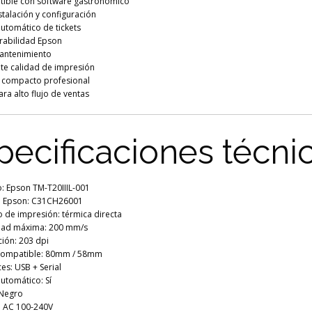
ible con software gastronómico
nstalación y configuración
utomático de tickets
urabilidad Epson
antenimiento
nte calidad de impresión
 compacto profesional
ara alto flujo de ventas
pecificaciones técni
: Epson TM-T20IIIL-001
 Epson: C31CH26001
 de impresión: térmica directa
dad máxima: 200 mm/s
ión: 203 dpi
compatible: 80mm / 58mm
ces: USB + Serial
utomático: Sí
 Negro
: AC 100-240V