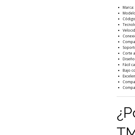
Marca:
Modelo
Código
Tecnol
Veloci
Conexi
Compat
Soport
Corte a
Diseño
Fácil c
Bajo c
Excele
Compat
Compat
¿P
TM