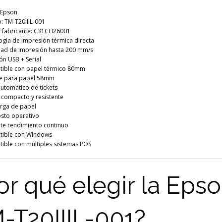
 Epson
: TM-T20IIIL-001
 fabricante: C31CH26001
ogía de impresión térmica directa
dad de impresión hasta 200 mm/s
ón USB + Serial
ible con papel térmico 80mm
e para papel 58mm
utomático de tickets
 compacto y resistente
arga de papel
osto operativo
nte rendimiento continuo
ible con Windows
ible con múltiples sistemas POS
or qué elegir la Eps
-T20IIIL-001?