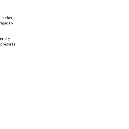
imarket,
 rápida y
rial y
mpresoras