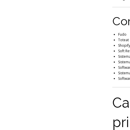
Com
Fudo
Toteat
Shopif
Soft Re
Sistem
Sistem
Softwa
Sistema
Softwa
Ca
pr