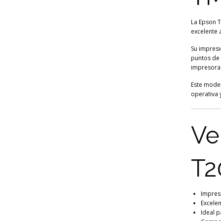
La Epson T
excelente 
Su impresió
puntos de 
impresoras
Este model
operativa 
Ve
T2
Impresi
Excele
Ideal p