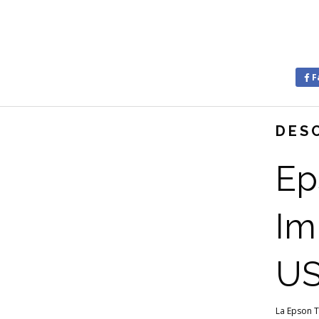
F
DES
Ep
Im
US
La Epson T