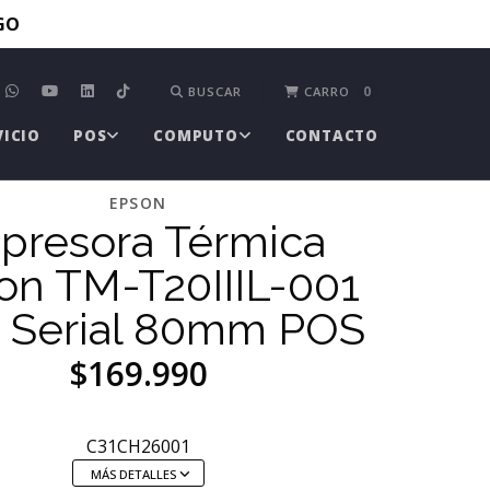
TGO
0
BUSCAR
CARRO
VICIO
POS
COMPUTO
CONTACTO
EPSON
presora Térmica
on TM-T20IIIL-001
 Serial 80mm POS
$169.990
C31CH26001
MÁS DETALLES