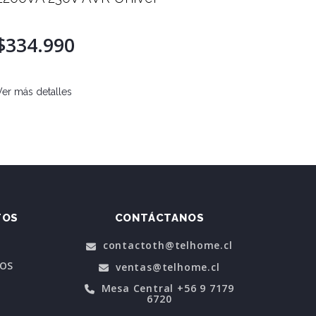
$334.990
$129
Ver más detalles
Ver más d
TOS
CONTÁCTANOS
contactoth@telhome.cl
POS
ventas@telhome.cl
Mesa Central +56 9 7179
6720