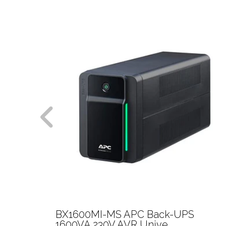
VA
BX1600MI-MS APC Back-UPS
1600VA 230V AVR Unive