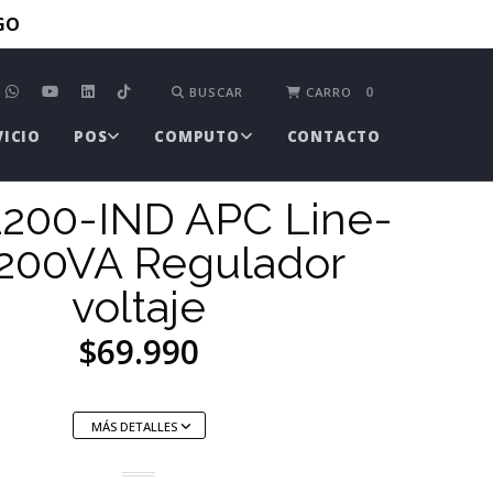
TGO
0
BUSCAR
CARRO
VICIO
POS
COMPUTO
CONTACTO
200-IND APC Line-
1200VA Regulador
voltaje
$69.990
MÁS DETALLES