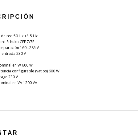
CRIPCIÓN
 de red 50 Hz +/- 5 Hz
ard Schuko CEE 7/7P
separación 160...285 V
 entrada 230 V
nominal en W 600 W
encia configurable (vatios) 600 W
tage 230 V
ominal en VA 1200 VA
STAR