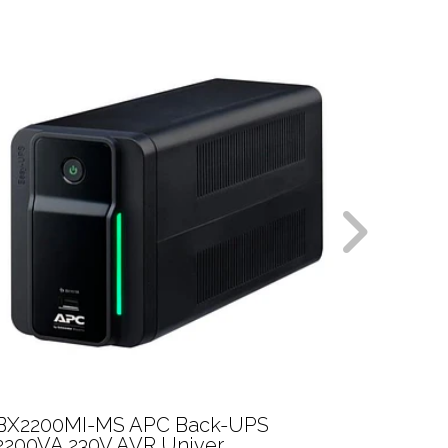
BX2200MI-MS APC Back-UPS
UPS B
2200VA 230V AVR Univer
700VA