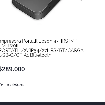
Impresora Portatil Epson 47HRS IMP
Impres
TM-P20II
para R
PORTATIL/2"/IP54/27HRS/BT/CARGA
USB-C/GTIA1 Bluetooth
$389
$289.000
Ver más d
Ver más detalles