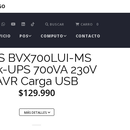
TGO
0
BUSCAR
CARRO
VICIO
POS
COMPUTO
CONTACTO
S BVX700LUI-MS
k-UPS 700VA 230V
AVR Carga USB
$129.990
MÁS DETALLES