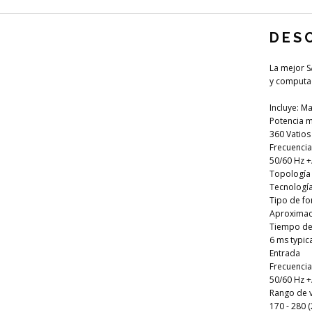
DES
La mejor S
y computa
Incluye: M
Potencia m
360 Vatios
Frecuencia 
50/60 Hz +
Topología
Tecnología 
Tipo de f
Aproximac
Tiempo de 
6 ms typic
Entrada
Frecuencia
50/60 Hz +/
Rango de v
170 - 280 