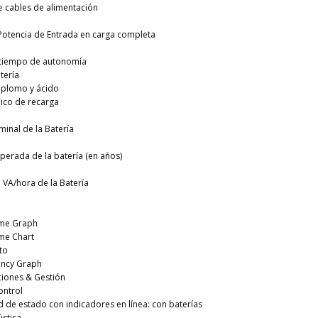
 cables de alimentación
Potencia de Entrada en carga completa
 tiempo de autonomía
tería
 plomo y ácido
ico de recarga
minal de la Batería
esperada de la batería (en años)
VA/hora de la Batería
ime Graph
me Chart
to
iency Graph
iones & Gestión
ontrol
ed de estado con indicadores en línea: con baterías
stica