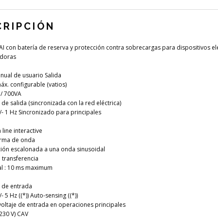
CRIPCIÓN
AI con batería de reserva y protección contra sobrecargas para dispositivos el
doras
anual de usuario Salida
áx. configurable (vatios)
 / 700VA
de salida (sincronizada con la red eléctrica)
/- 1 Hz Sincronizado para principales
line interactive
orma de onda
ión escalonada a una onda sinusoidal
transferencia
al : 10 ms maximum
 de entrada
- 5 Hz ((*)) Auto-sensing ((*))
oltaje de entrada en operaciones principales
(230 V) CAV