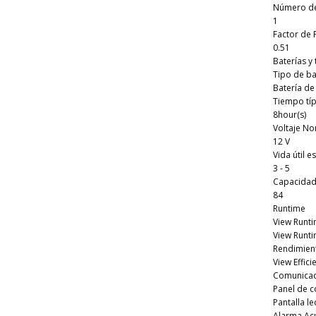
Número de
1
Factor de 
0.51
Baterías y
Tipo de ba
Batería de
Tiempo típ
8hour(s)
Voltaje No
12 V
Vida útil 
3 - 5
Capacidad 
84
Runtime
View Runt
View Runti
Rendimien
View Effic
Comunicac
Panel de c
Pantalla l
Alarma Acú