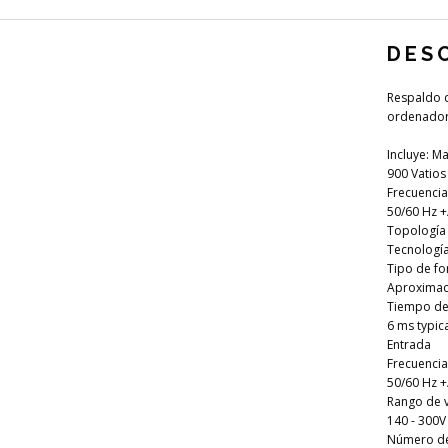
DES
Respaldo d
ordenado
Incluye: M
900 Vatios
Frecuencia 
50/60 Hz +
Topología
Tecnología 
Tipo de f
Aproximac
Tiempo de 
6 ms typic
Entrada
Frecuencia
50/60 Hz +/
Rango de v
140 - 300V
Número de