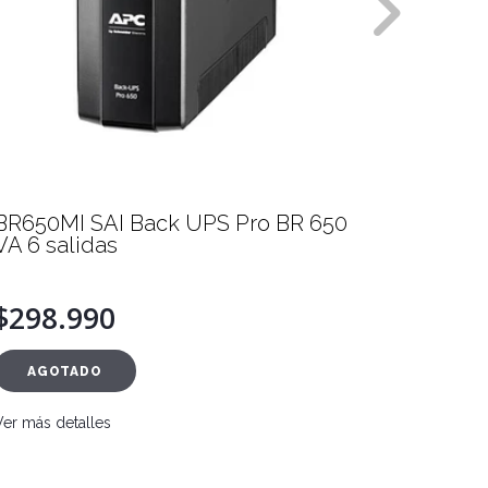
BR650MI SAI Back UPS Pro BR 650
Monito
VA 6 salidas
ViewS
$298.990
$124
AGOTADO
Ver más d
Ver más detalles