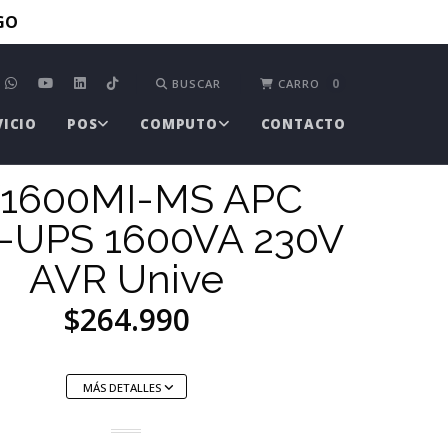
TGO
0
BUSCAR
CARRO
VICIO
POS
COMPUTO
CONTACTO
1600MI-MS APC
-UPS 1600VA 230V
AVR Unive
$264.990
MÁS DETALLES