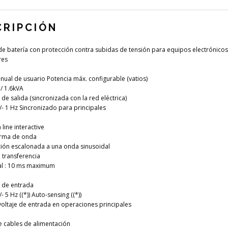
CRIPCIÓN
e batería con protección contra subidas de tensión para equipos electrónicos
res
anual de usuario Potencia máx. configurable (vatios)
 / 1.6kVA
de salida (sincronizada con la red eléctrica)
/- 1 Hz Sincronizado para principales
line interactive
orma de onda
ión escalonada a una onda sinusoidal
transferencia
al : 10 ms maximum
 de entrada
- 5 Hz ((*)) Auto-sensing ((*))
oltaje de entrada en operaciones principales
 cables de alimentación