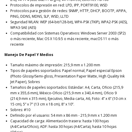
Protocolos de impresión en red: LPD, IPP, PORT9100, WSD
Protocolos para gestión de redes: SNMP, HTTP, DHCP, BOOTP, APIPA,
PING, DDNS, MDNS, SLP, WSD, LLTD
Seguridad WLAN: WEP (64-bit/128-bit), WPA-PSK (TKIP), WPA2-PSK (AES),
WPA3-SAE (AES)
Compatibilidad con Sistemas Operativos: Windows Server 2003 (SP2)
o más reciente, Mac OS X 10.9.5 o más reciente, macOS 11 o más
reciente
Manejo De Papel Y Medios
Tamaño máximo de impresión: 215,9 mm x 1.200 mm
Tipos de papeles soportados: Papel normal, Papel especial Epson
(Photo Glossy/Semi-gloss, Presentation Paper Matte, High Quality Ink
Jet Paper), Sobres
Tamaños de papeles soportados: Estándar: A4, Carta, Oficio (215,9
mm x 355,6 mm), México-Oficio (215,9 mm x 340,4 mm), Oficio 9
(214,9 mm x 315 mm), Ejecutivo, Media carta, A6, Foto: 4” x 6” (10 cm x
15 cm), 5” x 7” (13 cm x 18 cm), 8” x 10”.
Sobres: #10
Definido por el usuario: 54 mm x 86 mm - 215,9 mm x 1.200 mm
Capacidad de carga: Alimentación trasera: hasta 100 hojas
(A4/Carta/Oficio), ADF: hasta 30 hojas (A4/Carta), hasta 10 hojas