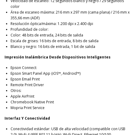
Velocidad de escaneo: 12 segundos blanco y negro / 29 segundos
color
Área de escaneo máxima: 216 mm x 297 mm (cama plana) / 216 mm x
355,66 mm (ADF)
Resolución óptica/máxima: 1.200 dpi x 2.400 dpi
Profundidad de color:
Color: 48 bits de entrada, 24 bits de salida
Escala de grises: 16 bits de entrada, 8 bits de salida
Blanco y negro: 16 bits de entrada, 1 bit de salida
Impresión Inalámbrica Desde Dispositivos Inteligentes
Epson Connect:
Epson Smart Panel App (iOS™, Android™)
Epson Email Print
Remote Print Driver
Otros:
Apple AirPrint
Chromebook Native Print
Mopria Print Service
Interfaz Y Conectividad
Conectividad estándar: USB de alta velocidad (compatible con USB
2.0), Wi-Fi 4 (IEEE 802.11 b/g/n), Wi-Fi Direct, Ethernet 10/100