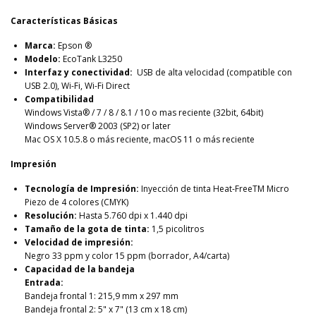
Características Básicas
Marca:
Epson ®
Modelo:
EcoTank L3250
Interfaz y conectividad:
USB de alta velocidad (compatible con
USB 2.0), Wi-Fi, Wi-Fi Direct
Compatibilidad
Windows Vista® / 7 / 8 / 8.1 / 10 o mas reciente (32bit, 64bit)
Windows Server® 2003 (SP2) or later
Mac OS X 10.5.8 o más reciente, macOS 11 o más reciente
Impresión
Tecnología de Impresión:
Inyección de tinta Heat-FreeTM Micro
Piezo de 4 colores (CMYK)
Resolución:
Hasta 5.760 dpi x 1.440 dpi
Tamaño de la gota de tinta:
1,5 picolitros
Velocidad de impresión:
Negro 33 ppm y color 15 ppm (borrador, A4/carta)
Capacidad de la bandeja
Entrada:
Bandeja frontal 1: 215,9 mm x 297 mm
Bandeja frontal 2: 5" x 7" (13 cm x 18 cm)