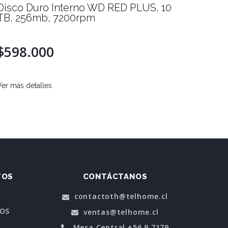
Disco Duro Interno WD RED PLUS, 10
Disco 
TB, 256mb, 7200rpm
3.5", 
$598.000
$377
AGO
Ver más detalles
Ver más d
TOS
CONTÁCTANOS
contactoth@telhome.cl
POS
ventas@telhome.cl
Mesa Central +56 9 7179