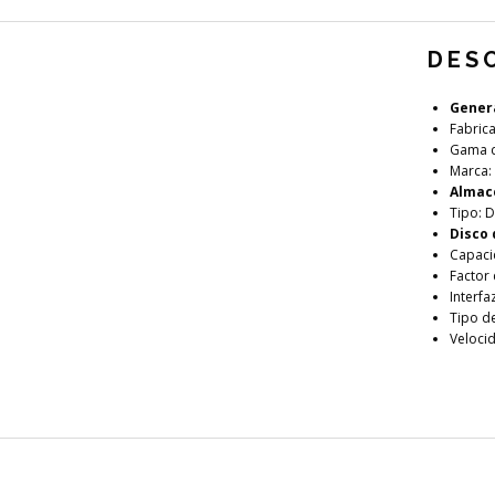
DES
Gener
Fabrica
Gama d
Marca:
Almac
Tipo: 
Disco 
Capaci
Factor 
Interfa
Tipo de
Veloci