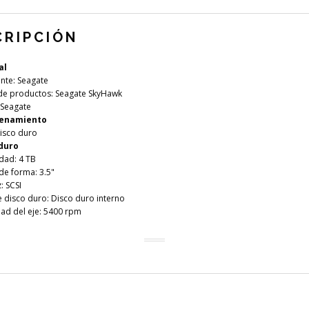
CRIPCIÓN
al
nte: Seagate
e productos: Seagate SkyHawk
 Seagate
enamiento
Disco duro
duro
dad: 4 TB
de forma: 3.5"
z: SCSI
 disco duro: Disco duro interno
dad del eje: 5400 rpm