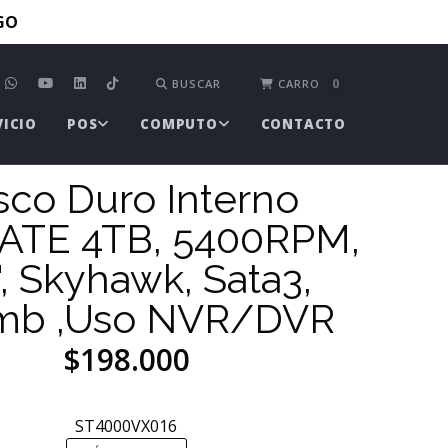
TGO
0
BUSCAR
CARRO
VICIO
POS
COMPUTO
CONTACTO
sco Duro Interno
ATE 4TB, 5400RPM,
", Skyhawk, Sata3,
mb ,Uso NVR/DVR
$198.000
ST4000VX016