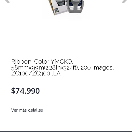
Ribbon, Color-YMCKO,
58mmx99m(2.28inx324ft), 200 Images,
ZC100/ZC300 ,LA
$74.990
Ver más detalles