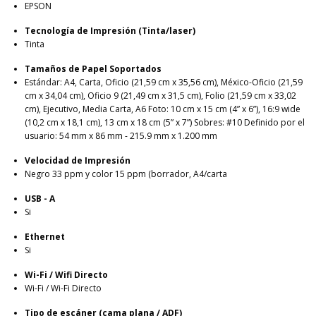
EPSON
Tecnología de Impresión (Tinta/laser)
Tinta
Tamaños de Papel Soportados
Estándar: A4, Carta, Oficio (21,59 cm x 35,56 cm), México-Oficio (21,59
cm x 34,04 cm), Oficio 9 (21,49 cm x 31,5 cm), Folio (21,59 cm x 33,02
cm), Ejecutivo, Media Carta, A6 Foto: 10 cm x 15 cm (4” x 6”), 16:9 wide
(10,2 cm x 18,1 cm), 13 cm x 18 cm (5” x 7”) Sobres: #10 Definido por el
usuario: 54 mm x 86 mm - 215.9 mm x 1.200 mm
Velocidad de Impresión
Negro 33 ppm y color 15 ppm (borrador, A4/carta
USB - A
Si
Ethernet
Si
Wi-Fi / Wifi Directo
Wi-Fi / Wi-Fi Directo
Tipo de escáner (cama plana / ADF)