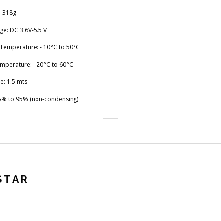
: 318g
age: DC 3.6V-5.5 V
Temperature: - 10°C to 50°C
mperature: - 20°C to 60°C
e: 1.5 mts
 5% to 95% (non-condensing)
STAR