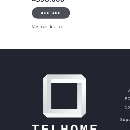
AGOTADO
Ver más detalles
PO
S
Sopo