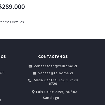
$312
$289.000
Ver más d
Ver más detalles
TOS
CONTÁCTANOS
contactoth@telhome.cl
POS
ventas@telhome.cl
Mesa Central +56 9 7179
6720
Luis Uribe 2395, Ñuñoa
Santiago
n