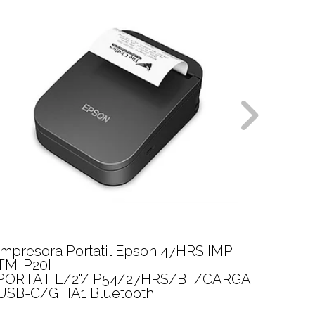
Impresora Portatil Epson 47HRS IMP
Impres
TM-P20II
L5210
PORTATIL/2"/IP54/27HRS/BT/CARGA
Dúplex
USB-C/GTIA1 Bluetooth