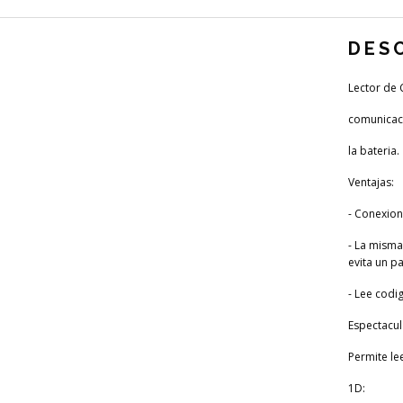
DES
Lector de 
comunicaci
la bateria.
Ventajas:
- Conexion
- La misma
evita un p
- Lee codi
Espectacu
Permite le
1D: