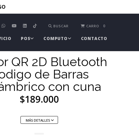
TGO
0
BUSCAR
CARRO
VICIO
POS
COMPUTO
CONTACTO
or QR 2D Bluetooth
odigo de Barras
lámbrico con cuna
$189.000
MÁS DETALLES