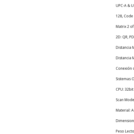
UPC-A & U
128, Code 9
Matrix 2 of
2D: QR, PD
Distancia 
Distancia 
Conexión d
Sistemas O
CPU: 32bi
Scan Mode
Material:
Dimension
Peso Lecto