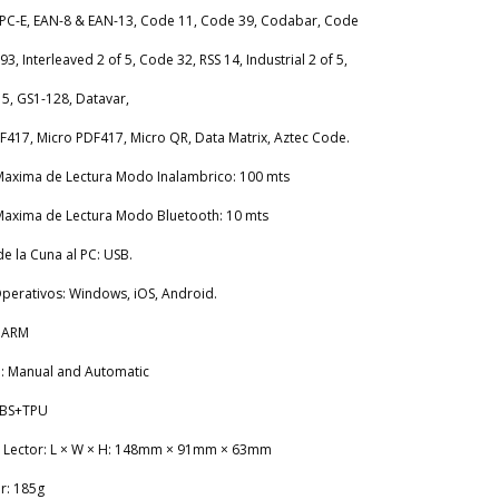
PC-E, EAN-8 & EAN-13, Code 11, Code 39, Codabar, Code
3, Interleaved 2 of 5, Code 32, RSS 14, Industrial 2 of 5,
 5, GS1-128, Datavar,
F417, Micro PDF417, Micro QR, Data Matrix, Aztec Code.
Maxima de Lectura Modo Inalambrico: 100 mts
Maxima de Lectura Modo Bluetooth: 10 mts
e la Cuna al PC: USB.
perativos: Windows, iOS, Android.
t ARM
: Manual and Automatic
 ABS+TPU
 Lector: L × W × H: 148mm × 91mm × 63mm
r: 185g