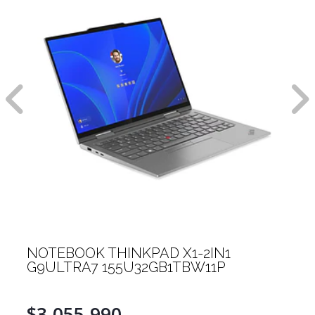
NOTEBOOK THINKPAD X1-2IN1
G9ULTRA7 155U32GB1TBW11P
$3.055.990