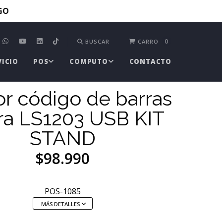
TGO
0
BUSCAR
CARRO
VICIO
POS
COMPUTO
CONTACTO
or código de barras
ra LS1203 USB KIT
STAND
$98.990
POS-1085
MÁS DETALLES