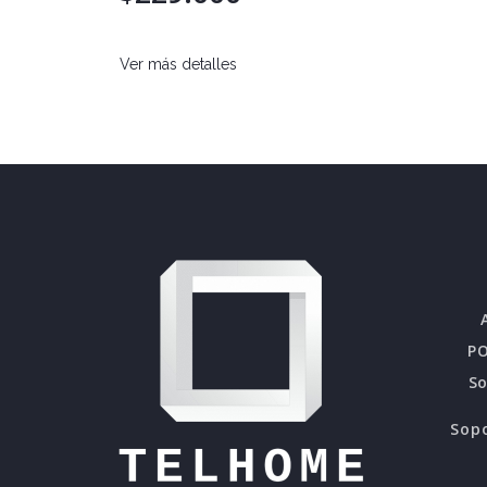
Ver más detalles
PO
S
Sopo