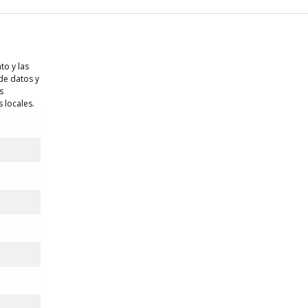
to y las
 de datos y
s
 locales.