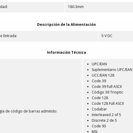
idad:
180.3mm
Descripción de la Alimentación
de Entrada:
5 V DC
Información Técnica
UPC/EAN
Suplementario UPC/EAN
UCC/EAN 128
Code 39
Code 39 Full ASCII
Código 39 Trioptic
Code 128
Code 128 Full ASCII
Codabar
ía de código de barras admitido:
Interleaved 2 of 5
Discrete 2 de 5
Code 93
MSI