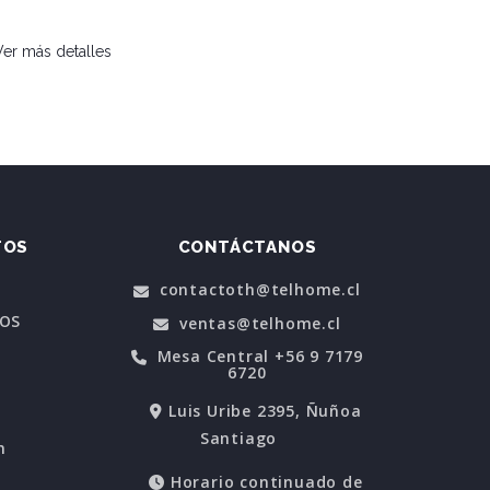
AGO
Ver más detalles
Ver más d
TOS
CONTÁCTANOS
contactoth@telhome.cl
POS
ventas@telhome.cl
Mesa Central +56 9 7179
6720
Luis Uribe 2395, Ñuñoa
Santiago
n
Horario continuado de