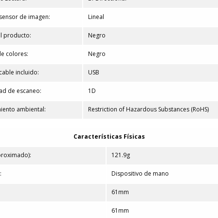
sensor de imagen:
Lineal
l producto:
Negro
de colores:
Negro
cable incluido:
USB
ad de escaneo:
1D
iento ambiental:
Restriction of Hazardous Substances (RoHS)
Características Físicas
proximado):
121.9g
:
Dispositivo de mano
61mm
:
61mm