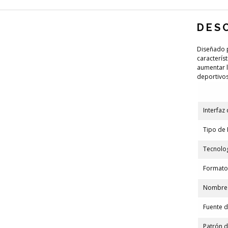
DES
Diseñado p
caracterís
aumentar l
deportivos
Interfaz 
Tipo de 
Tecnolog
Formato
Nombre 
Fuente d
Patrón d