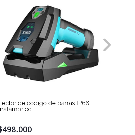
Lector de código de barras IP68
Lector
Inalámbrico.
LI4278
$498.000
$398