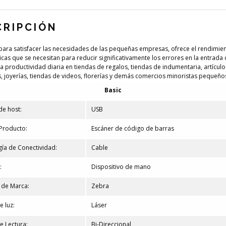
CRIPCIÓN
ara satisfacer las necesidades de las pequeñas empresas, ofrece el rendimien
ticas que se necesitan para reducir significativamente los errores en la entrada
a productividad diaria en tiendas de regalos, tiendas de indumentaria, artículo
, joyerías, tiendas de videos, florerías y demás comercios minoristas pequeños
Basic
de host:
USB
Producto:
Escáner de código de barras
ía de Conectividad:
Cable
:
Dispositivo de mano
de Marca:
Zebra
e luz:
Láser
e Lectura:
Bi-Direccional