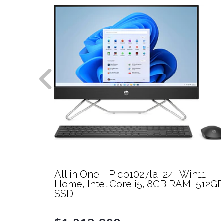
 3D
All in One HP cb1027la, 24", Win11
Home, Intel Core i5, 8GB RAM, 512G
SSD