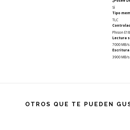
¿Posee D
Sí
Tipo mem
TLC
Controla
Phison E18
Lectura s
7000 MB/s
Escritura
3900 MB/s
OTROS QUE TE PUEDEN GU