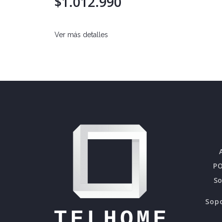
$1.012.990
Ver más detalles
PO
S
Sopo