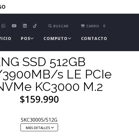
TGO
0
BUSCAR
CARRO
VICIO
POS
COMPUTO
CONTACTO
NG SSD 512GB
/3900MB/s LE PCIe
 NVMe KC3000 M.2
$159.990
SKC3000S/512G
MÁS DETALLES