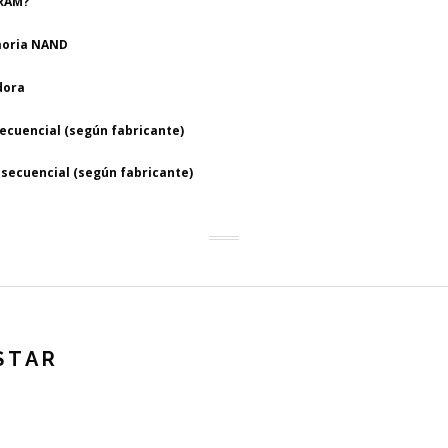
RAM?
oria NAND
dora
ecuencial (según fabricante)
 secuencial (según fabricante)
STAR