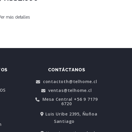
Ver más detalles
Ver más d
TOS
CONTÁCTANOS
contactoth@telhome.cl
POS
ventas@telhome.cl
Mesa Central +56 9 7179
6720
Luis Uribe 2395, Ñuñoa
Santiago
n