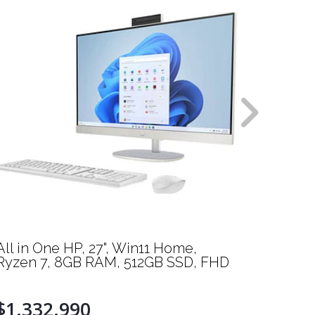
All in One HP, 27", Win11 Home,
Disco 
Ryzen 7, 8GB RAM, 512GB SSD, FHD
USB 3.
$1.332.990
$129