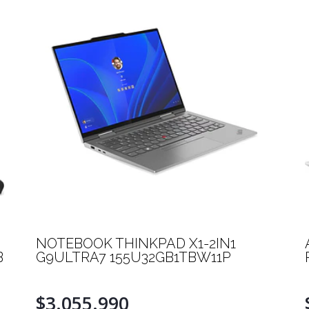
NOTEBOOK THINKPAD X1-2IN1
B
G9ULTRA7 155U32GB1TBW11P
$3.055.990