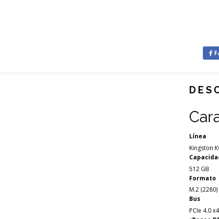
F
DES
Cara
Línea
Kingston 
Capacida
512 GB
Formato
M.2 (2280)
Bus
PCIe 4.0 x4