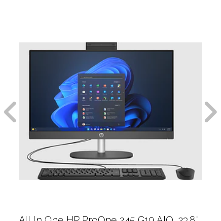
All In One HP ProOne 245 G10 AIO, 23.8",