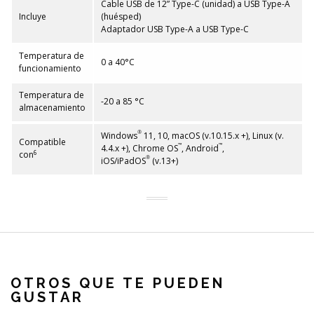
Cable USB de 12” Type-C (unidad) a USB Type-A
Incluye
(huésped)
Adaptador USB Type-A a USB Type-C
Temperatura de
0 a 40°C
funcionamiento
Temperatura de
-20 a 85 °C
almacenamiento
®
Windows
11, 10, macOS (v.10.15.x +), Linux (v.
Compatible
™
™
4.4.x +), Chrome OS
, Android
,
6
con
®
iOS/iPadOS
(v.13+)
OTROS QUE TE PUEDEN
GUSTAR