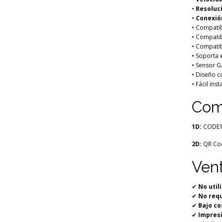
•
Resoluci
•
Conexió
• Compati
• Compati
• Compati
• Soporta
• Sensor G
• Diseño c
• Fácil ins
Comp
1D:
CODE12
2D:
QR Cod
Vent
✔
No util
✔
No requ
✔
Bajo co
✔
Impresi