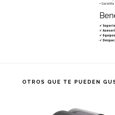
• Garantía
Ben
✔
Soporte
✔
Asesorí
✔
Equipos
✔
Despach
OTROS QUE TE PUEDEN GU