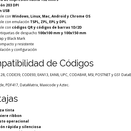
ón 203 DPI
n USB
ble con
Windows, Linux, Mac, Android y Chrome OS
ble con emulación
TSPL, ZPL, EPL y DPL
ble con
códigos QR y códigos de barras 1D/2D
 etiquetas de despacho
100x100 mm y 100x150 mm
ap y Black Mark
ompacto y resistente
talación y configuración
atibilidad de Códigos
8, CODE39, CODE93, EAN13, EAN8, UPC, CODABAR, MSI, POSTNET y GS1 DataB
e, PDF417, DataMatrix, Maxicode y Aztec.
ajas
iza tinta
iere ribbon
sto operacional
ón rápida y silenciosa