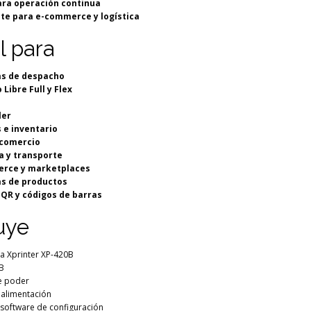
ara operación continua
te para e-commerce y logística
l para
as de despacho
Libre Full y Flex
ler
 e inventario
 comercio
a y transporte
rce y marketplaces
as de productos
 QR y códigos de barras
uye
a Xprinter XP-420B
B
e poder
 alimentación
y software de configuración