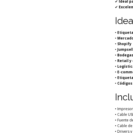
✔
Ideal p
✔
Excelen
Idea
•
Etiquet
•
Mercado 
•
Shopify
•
Jumpsel
•
Bodegas
•
Retail y
•
Logístic
•
E-comme
•
Etiquet
•
Códigos
Incl
• Impresor
• Cable US
• Fuente d
• Cable de
• Drivers 