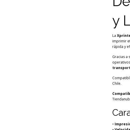
De
y 
La
Xprint
imprimir e
rápida y ef
Gracias a 
operativo
transport
Compatible
Chile.
Compatib
Tiendanube
Cara
•
Impresi
•
Velocid