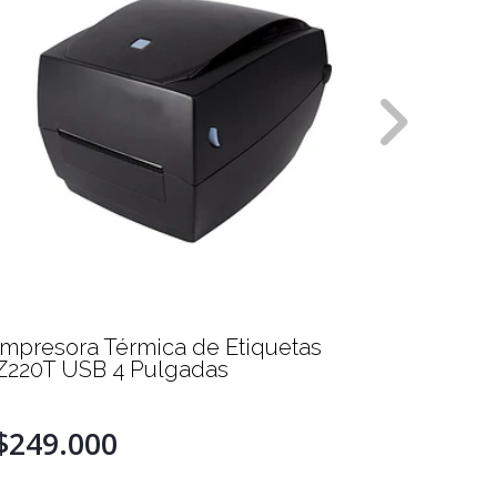
Impresora Térmica de Etiquetas
Impres
Z220T USB 4 Pulgadas
B300ES
$249.000
$179