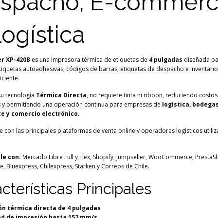
spacho, E-commer
Logística
er XP-420B
es una impresora térmica de etiquetas de
4 pulgadas
diseñada pa
tiquetas autoadhesivas, códigos de barras, etiquetas de despacho e inventari
iciente.
su tecnología
Térmica Directa
, no requiere tinta ni ribbon, reduciendo costos
s y permitiendo una operación continua para empresas de
logística, bodegas,
e y comercio electrónico
.
 con las principales plataformas de venta online y operadores logísticos utili
le con:
Mercado Libre Full y Flex, Shopify, Jumpseller, WooCommerce, PrestaS
, Bluexpress, Chilexpress, Starken y Correos de Chile.
cterísticas Principales
ón térmica directa de 4 pulgadas
ad de impresión hasta 152 mm/s