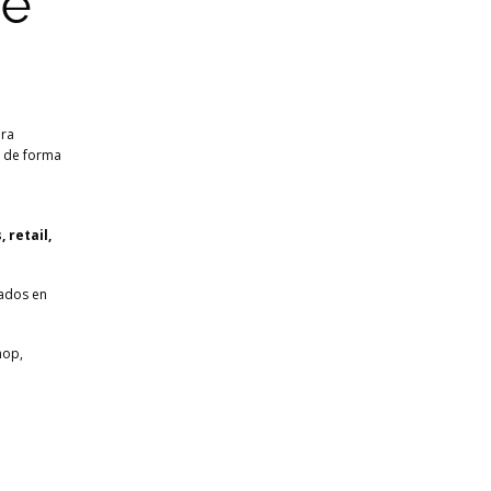
ce
ra
o de forma
 retail,
zados en
hop,