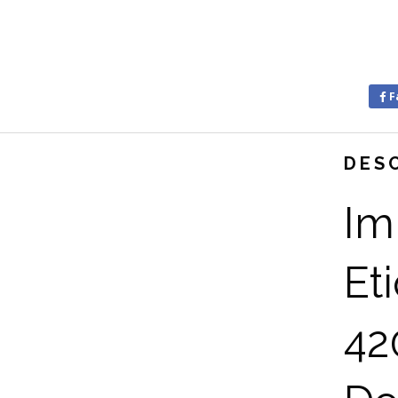
F
DES
Im
Et
42