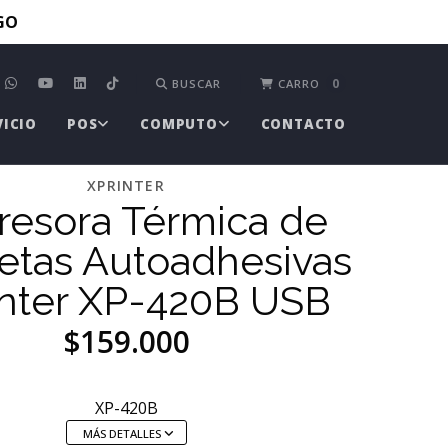
TGO
0
BUSCAR
CARRO
VICIO
POS
COMPUTO
CONTACTO
XPRINTER
resora Térmica de
etas Autoadhesivas
inter XP-420B USB
$159.000
XP-420B
MÁS DETALLES