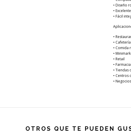
• Diseño r
• Excelent
• Fácil in
Aplicacion
• Restaura
• Cafetería
• Comida 
• Minimark
• Retail
• Farmacia
• Tiendas 
• Centros 
• Negocios
OTROS QUE TE PUEDEN GU