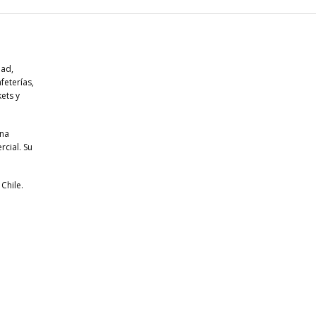
dad,
feterías,
ets y
una
rcial. Su
Chile.