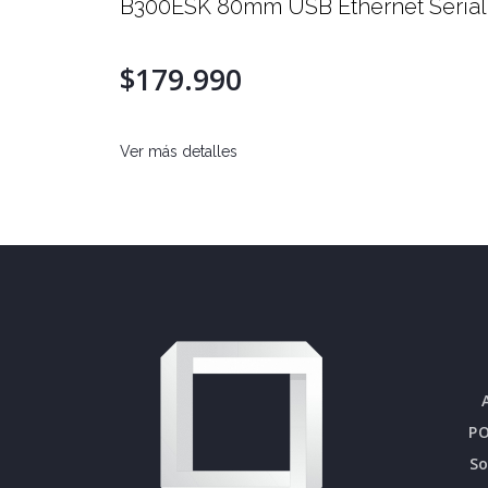
B Ethernet Serial
330III 80mm USB Serial
$229.990
Ver más detalles
PO
S