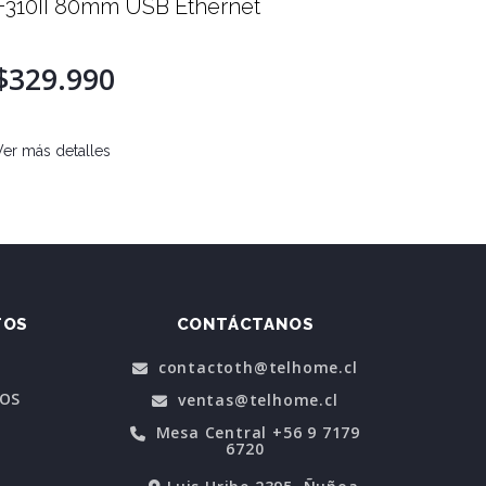
40T Térmica Directa USB
$349.000
Ver más detalles
TOS
CONTÁCTANOS
contactoth@telhome.cl
POS
ventas@telhome.cl
Mesa Central +56 9 7179
6720