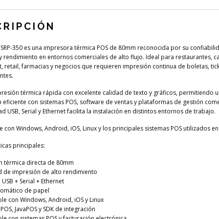
CRIPCIÓN
 SRP-350 es una impresora térmica POS de 80mm reconocida por su confiabili
y rendimiento en entornos comerciales de alto flujo. Ideal para restaurantes, ca
, retail, farmacias y negocios que requieren impresión continua de boletas, tick
tes.
resión térmica rápida con excelente calidad de texto y gráficos, permitiendo 
n eficiente con sistemas POS, software de ventas y plataformas de gestión come
d USB, Serial y Ethernet facilita la instalación en distintos entornos de trabajo.
 con Windows, Android, iOS, Linux y los principales sistemas POS utilizados en 
icas principales:
n térmica directa de 80mm
d de impresión de alto rendimiento
 USB + Serial + Ethernet
tomático de papel
le con Windows, Android, iOS y Linux
OPOS, JavaPOS y SDK de integración
le con sistemas POS y facturación electrónica