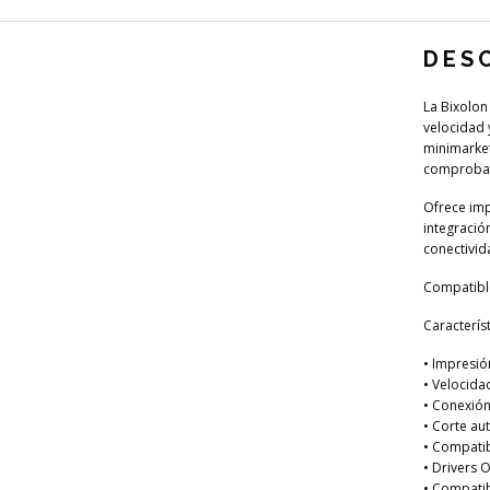
DES
La Bixolon
velocidad 
minimarket
comproban
Ofrece imp
integració
conectivida
Compatible
Característ
• Impresió
• Velocida
• Conexión
• Corte au
• Compatib
• Drivers 
• Compatib