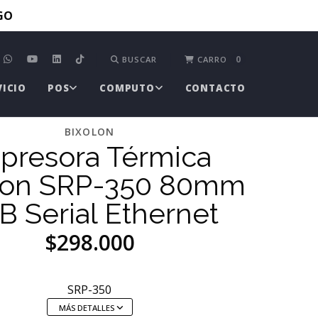
TGO
0
BUSCAR
CARRO
VICIO
POS
COMPUTO
CONTACTO
BIXOLON
presora Térmica
lon SRP-350 80mm
B Serial Ethernet
$298.000
SRP-350
MÁS DETALLES