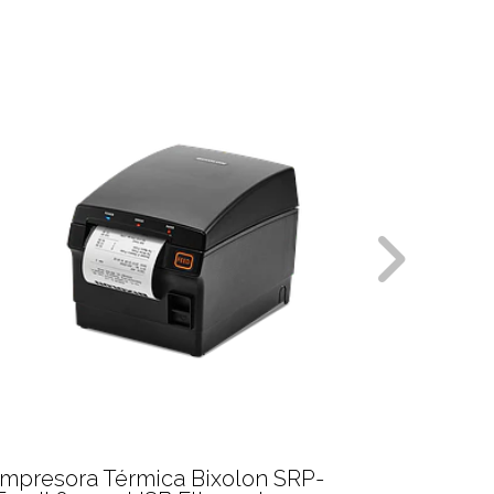
RP-
Impresora de Etiquetas Bixolon XD3