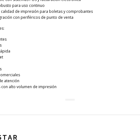
obusto para uso continuo
e calidad de impresión para boletas y comprobantes
tegración con periféricos de punto de venta
es:
ntes
s
rápida
et
s
comerciales
de atención
 con alto volumen de impresión
STAR