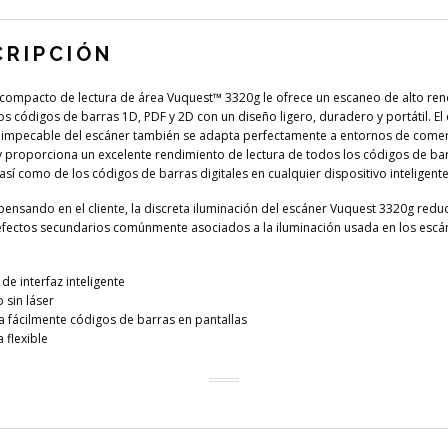
CRIPCIÓN
 compacto de lectura de área Vuquest™ 3320g le ofrece un escaneo de alto re
os códigos de barras 1D, PDF y 2D con un diseño ligero, duradero y portátil. El
 impecable del escáner también se adapta perfectamente a entornos de come
y proporciona un excelente rendimiento de lectura de todos los códigos de ba
así como de los códigos de barras digitales en cualquier dispositivo inteligente
ensando en el cliente, la discreta iluminación del escáner Vuquest 3320g redu
fectos secundarios comúnmente asociados a la iluminación usada en los escá
de interfaz inteligente
 sin láser
a fácilmente códigos de barras en pantallas
a flexible