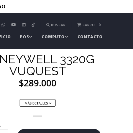
TGO
0
BUSCAR
CARRO
VICIO
POS
COMPUTO
CONTACTO
NEYWELL 3320G
VUQUEST
$289.000
MÁS DETALLES