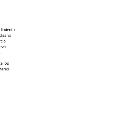
ndimiento
 diseño
rcio
rras
.
ce los
neres