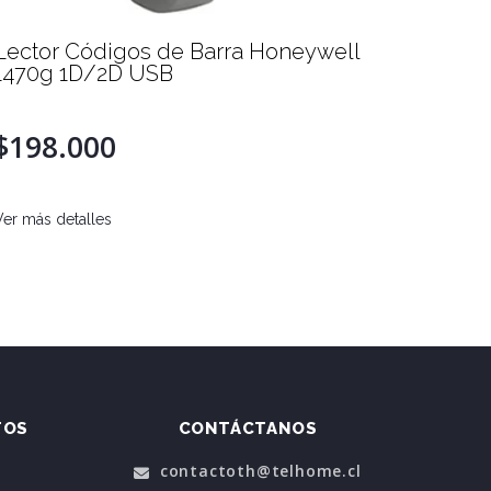
Lector Códigos de Barra Honeywell
Kit Pu
1470g 1D/2D USB
Touch 
- I.V.A
$198.000
$1.2
Ver más detalles
Ver más d
TOS
CONTÁCTANOS
contactoth@telhome.cl