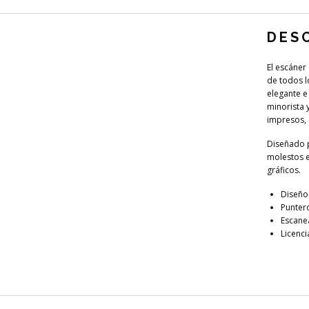
DES
El escáner
de todos l
elegante e
minorista 
impresos, 
Diseñado p
molestos e
gráficos.
Diseño 
Puntero
Escane
Licenci