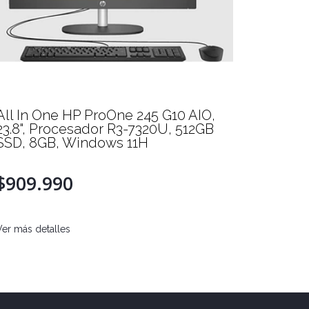
All In One HP ProOne 245 G10 AIO,
All in 
23.8", Procesador R3-7320U, 512GB
Home, 
SSD, 8GB, Windows 11H
SSD
$909.990
$1.0
Ver más detalles
Ver más d