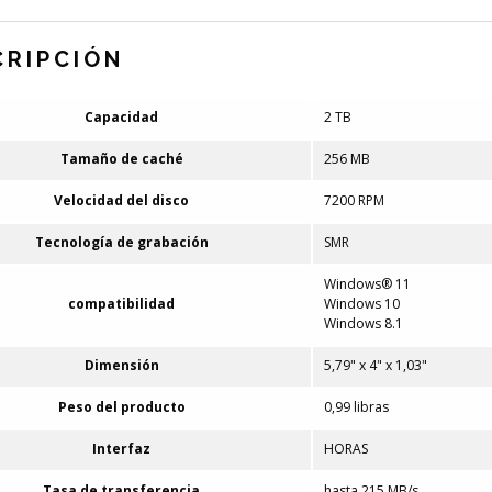
CRIPCIÓN
Capacidad
2 TB
Tamaño de caché
256 MB
Velocidad del disco
7200 RPM
Tecnología de grabación
SMR
Windows® 11
compatibilidad
Windows 10
Windows 8.1
Dimensión
5,79" x 4" x 1,03"
Peso del producto
0,99 libras
Interfaz
HORAS
Tasa de transferencia
hasta 215 MB/s