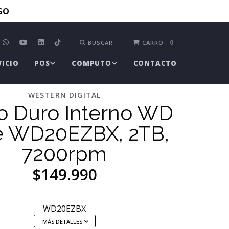
TGO
0
BUSCAR
CARRO
VICIO
POS
COMPUTO
CONTACTO
WESTERN DIGITAL
o Duro Interno WD
e WD20EZBX, 2TB,
7200rpm
$149.990
WD20EZBX
MÁS DETALLES