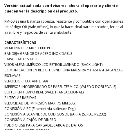
Versión actualizada con 4 visores! ahora el operario y cliente
pueden ver la descripción del producto.
RM-60 es una balanza robusta, resistente y compatible con operaciones
de código QR (Vale offline), lo que la hace ideal para mercados, ferias al
aire libre y negocios de venta ambulante.
CARACTERÍSTICAS
MEMORIA DE 2 MB 13.000 PLU
BANDEJA GRANDE DE ACERO INOXIDABLE
CAPACIDAD 15 KILOS
VISOR ALFANUMÉRICO LCD RETROILUMINADO (BACK-LIGHT)
COMUNICACIÓN EN RED ETHERNET UNA MAESTRA Y HASTA 4 BALANZAS
ESCLAVAS
VENDEDOR FLOTANTE (99)
IMPRESOR INCORPORADO DE PAPEL TÉRMICO (VALE YO DOBLE VALE)
BUFFER EN TIEMPO REAL (VALE TRANSACCIONAL)
24 TECLAS RAPIDAS
VELOCIDAD DE IMPRESIÓN MAX. 75 MM.SEG.
CONEXIÓN A PC (Ethernet vía software Digi)
CONEXIÓN A SCANNER DE CODIGOS DE BARRA (SERIAL RS.232)
CONEXIÓN A CAJÓN DE DINERO
PUERTO USB PARA CARGADESCARGA DE DATOS