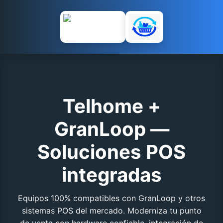
Telhome +
GranLoop —
Soluciones POS
integradas
Equipos 100% compatibles con GranLoop y otros
sistemas POS del mercado. Moderniza tu punto