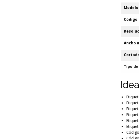
Modelo
Código 
Resoluc
Ancho 
Cortad
Tipo de
Idea
Etiquet
Etiquet
Etique
Etique
Etique
Etique
Código
Código