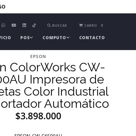
TGO
0
BUSCAR
CARRO
VICIO
POS
COMPUTO
CONTACTO
EPSON
n ColorWorks CW-
0AU Impresora de
etas Color Industrial
ortador Automático
$3.898.000