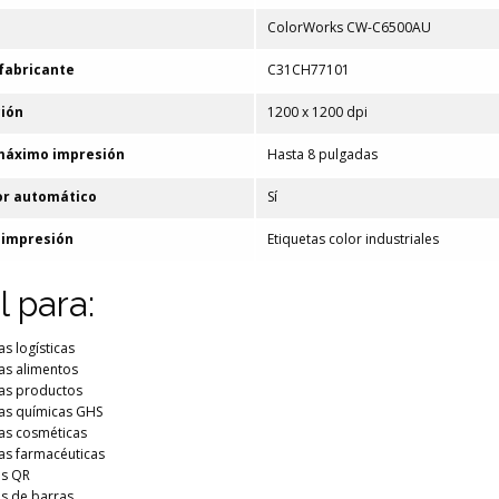
ColorWorks CW-C6500AU
fabricante
C31CH77101
ión
1200 x 1200 dpi
máximo impresión
Hasta 8 pulgadas
or automático
Sí
 impresión
Etiquetas color industriales
l para:
as logísticas
as alimentos
tas productos
tas químicas GHS
tas cosméticas
tas farmacéuticas
s QR
s de barras