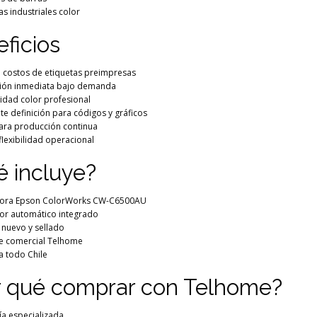
as industriales color
ficios
 costos de etiquetas preimpresas
ión inmediata bajo demanda
lidad color profesional
te definición para códigos y gráficos
para producción continua
lexibilidad operacional
 incluye?
ora Epson ColorWorks CW-C6500AU
or automático integrado
 nuevo y sellado
e comercial Telhome
a todo Chile
r qué comprar con Telhome?
ía especializada