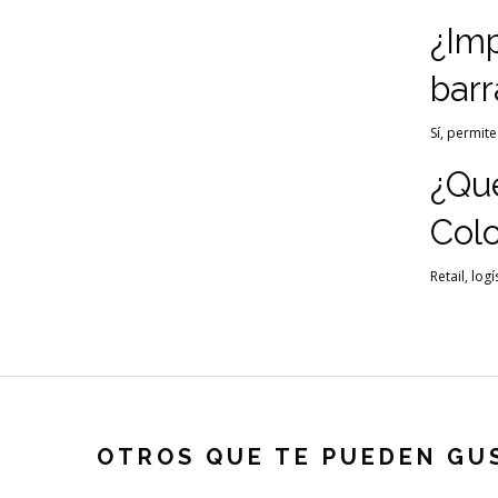
¿Im
barr
Sí, permit
¿Qué
Col
Retail, lo
OTROS QUE TE PUEDEN GU