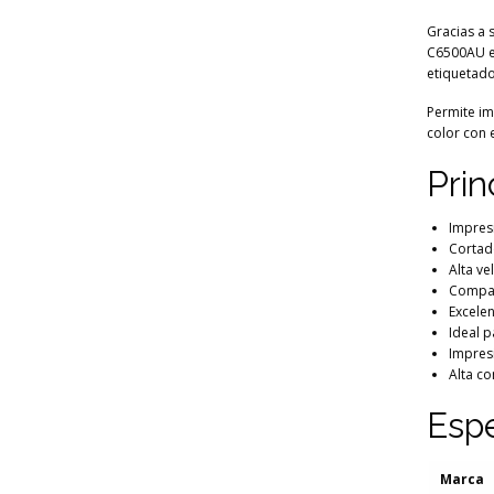
Gracias a 
C6500AU es
etiquetad
Permite im
color con e
Prin
Impres
Cortad
Alta v
Compat
Excele
Ideal p
Impres
Alta co
Espe
Marca