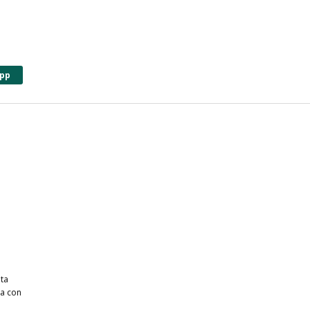
pp
lta
a con