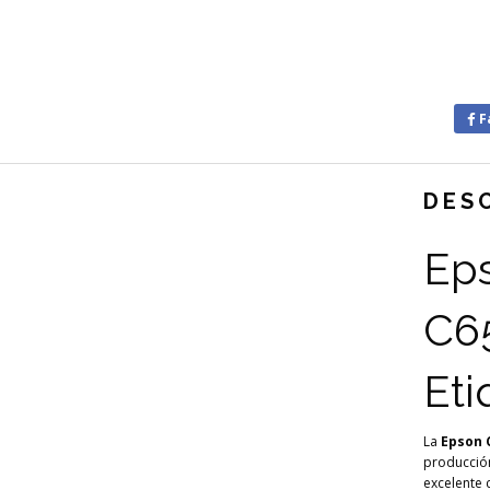
F
DES
Ep
C6
Eti
La
Epson 
producció
excelente 