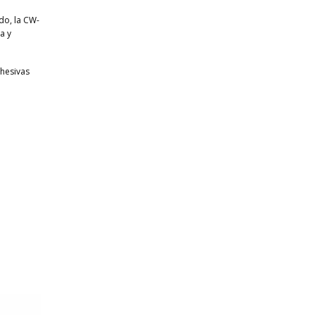
do, la CW-
a y
dhesivas