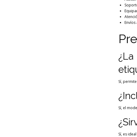
Soport
Equipa
Atenci
Envíos 
Pre
¿La
etiq
Sí, permit
¿Inc
Sí, el mod
¿Sir
Sí, es ide