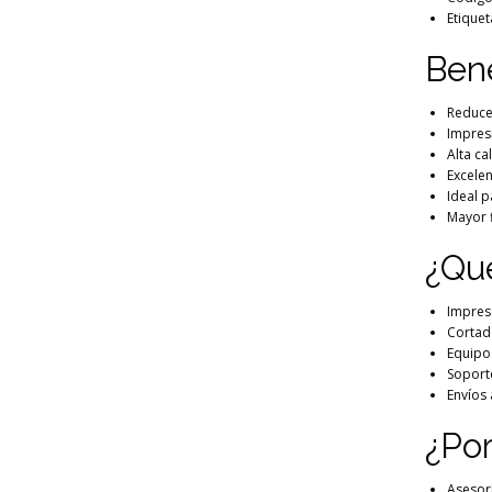
Etiquet
Bene
Reduce
Impres
Alta ca
Excelen
Ideal 
Mayor f
¿Qué
Impres
Cortad
Equipo
Soport
Envíos 
¿Po
Asesor